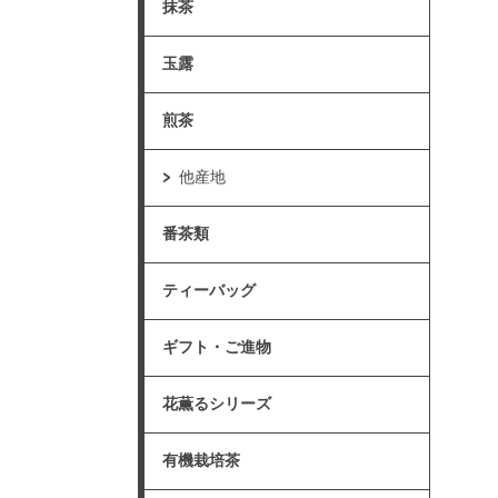
抹茶
玉露
煎茶
他産地
番茶類
ティーバッグ
ギフト・ご進物
花薫るシリーズ
有機栽培茶