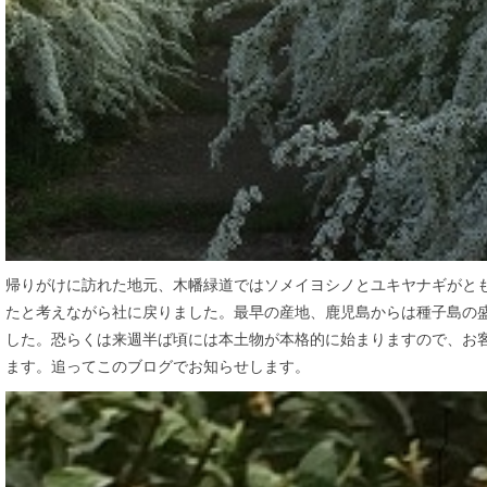
帰りがけに訪れた地元、木幡緑道ではソメイヨシノとユキヤナギがと
たと考えながら社に戻りました。最早の産地、鹿児島からは種子島の
した。恐らくは来週半ば頃には本土物が本格的に始まりますので、お
ます。追ってこのブログでお知らせします。