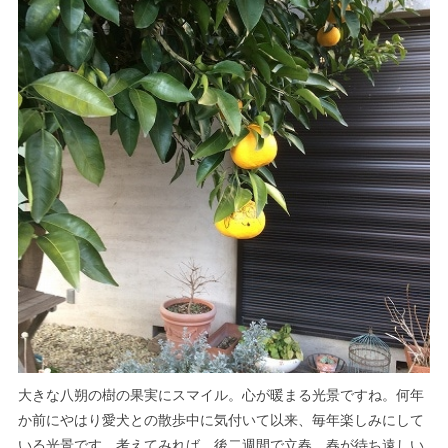
大きな八朔の樹の果実にスマイル。心が暖まる光景ですね。何年
か前にやはり愛犬との散歩中に気付いて以来、毎年楽しみにして
いる光景です。考えてみれば、後二週間で立春。春が待ち遠しい