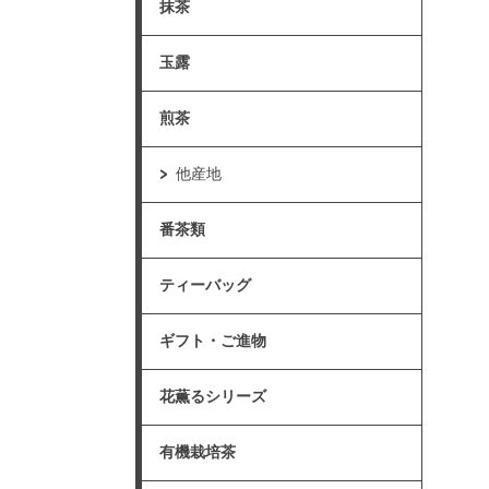
抹茶
玉露
煎茶
他産地
番茶類
ティーバッグ
ギフト・ご進物
花薫るシリーズ
有機栽培茶