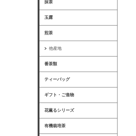
抹茶
玉露
煎茶
他産地
番茶類
ティーバッグ
ギフト・ご進物
花薫るシリーズ
有機栽培茶